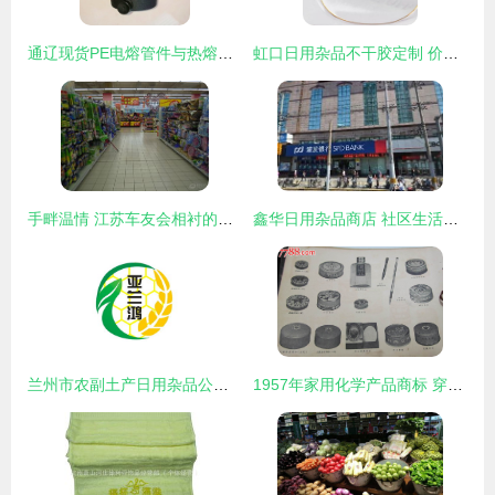
通辽现货PE电熔管件与热熔承插管件 国标品质，安心之选
虹口日用杂品不干胶定制 价格全解析与精明选购指南
手畔温情 江苏车友会相衬的日用风物流畅录
鑫华日用杂品商店 社区生活的便利之选
兰州市农副土产日用杂品公司的日用杂品探索
1957年家用化学产品商标 穿越时光的“杂品之家”记忆