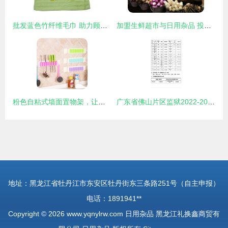
批发蓝色竹纤维毛巾 助力顾客认识神、得平安的基督教礼品新选择
加盟生鲜超市与日用杂品 投资成本与关键考量
粉色自粘式墙面置物架，让宝贝有归宿又治愈\r翻篇\r\r\n（▲出街又漂亮，你们要的自有店来源在这里哦版为成品更新）图文配套送读
广东省佛山片区监狱2022-2023年度罪犯大宗生活物资（副食及日用杂品）采购项目中标公告发布
地址：黑龙江省牡丹江市东安区牡丹街东三条路251号（自主申报）
电话：1891941**
Copyright © 2026
www.yqnylrw.com
日用杂品
黑龙江礼换鑫商贸有