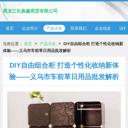
黑龙江礼换鑫商贸有限公司
首页
企业简介
产品大全
联系我们
企业信息
访客
>
>
当前位置：
首页
产品大全
DIY自由组合柜 打造个性化收纳新
体验——义乌市车前草日用品批发解析
DIY自由组合柜 打造个性化收纳新体
验——义乌市车前草日用品批发解析