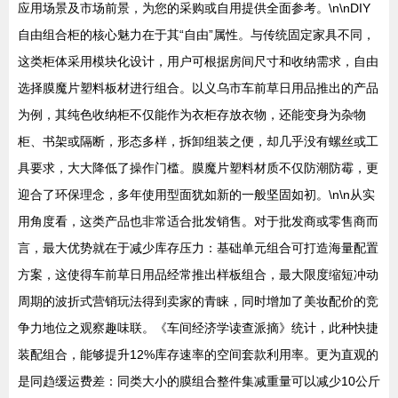
应用场景及市场前景，为您的采购或自用提供全面参考。\n\nDIY
自由组合柜的核心魅力在于其“自由”属性。与传统固定家具不同，
这类柜体采用模块化设计，用户可根据房间尺寸和收纳需求，自由
选择膜魔片塑料板材进行组合。以义乌市车前草日用品推出的产品
为例，其纯色收纳柜不仅能作为衣柜存放衣物，还能变身为杂物
柜、书架或隔断，形态多样，拆卸组装之便，却几乎没有螺丝或工
具要求，大大降低了操作门槛。膜魔片塑料材质不仅防潮防霉，更
迎合了环保理念，多年使用型面犹如新的一般坚固如初。\n\n从实
用角度看，这类产品也非常适合批发销售。对于批发商或零售商而
言，最大优势就在于减少库存压力：基础单元组合可打造海量配置
方案，这使得车前草日用品经常推出样板组合，最大限度缩短冲动
周期的波折式营销玩法得到卖家的青睐，同时增加了美妆配价的竞
争力地位之观察趣味联。《车间经济学读查派摘》统计，此种快捷
装配组合，能够提升12%库存速率的空间套款利用率。更为直观的
是同趋缓运费差：同类大小的膜组合整件集减重量可以减少10公斤