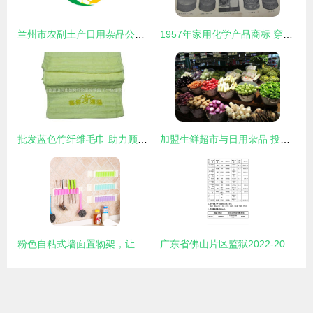
兰州市农副土产日用杂品公司的日用杂品探索
1957年家用化学产品商标 穿越时光的“杂品之家”记忆
批发蓝色竹纤维毛巾 助力顾客认识神、得平安的基督教礼品新选择
加盟生鲜超市与日用杂品 投资成本与关键考量
粉色自粘式墙面置物架，让宝贝有归宿又治愈\r翻篇\r\r\n（▲出街又漂亮，你们要的自有店来源在这里哦版为成品更新）图文配套送读
广东省佛山片区监狱2022-2023年度罪犯大宗生活物资（副食及日用杂品）采购项目中标公告发布