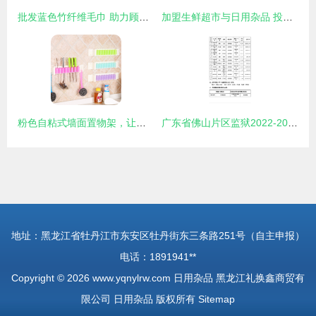
批发蓝色竹纤维毛巾 助力顾客认识神、得平安的基督教礼品新选择
加盟生鲜超市与日用杂品 投资成本与关键考量
粉色自粘式墙面置物架，让宝贝有归宿又治愈\r翻篇\r\r\n（▲出街又漂亮，你们要的自有店来源在这里哦版为成品更新）图文配套送读
广东省佛山片区监狱2022-2023年度罪犯大宗生活物资（副食及日用杂品）采购项目中标公告发布
地址：黑龙江省牡丹江市东安区牡丹街东三条路251号（自主申报）
电话：1891941**
Copyright © 2026
www.yqnylrw.com
日用杂品
黑龙江礼换鑫商贸有
限公司
日用杂品
版权所有
Sitemap