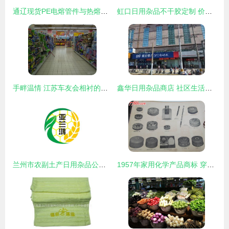
通辽现货PE电熔管件与热熔承插管件 国标品质，安心之选
虹口日用杂品不干胶定制 价格全解析与精明选购指南
手畔温情 江苏车友会相衬的日用风物流畅录
鑫华日用杂品商店 社区生活的便利之选
兰州市农副土产日用杂品公司的日用杂品探索
1957年家用化学产品商标 穿越时光的“杂品之家”记忆