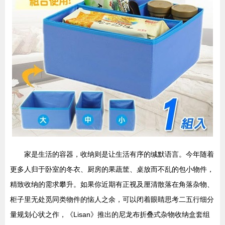
家是生活的容器，收纳则是让生活有序的缄默语言。今年随着
更多人归于卧室的冬衣、厨房的果蔬筐、桌放而不乱的包小物件，
精致收纳的需求攀升。如果你近期有正视及厘清散落在角落杂物、
柜子里无处觅同类物件的恼人之余，可以闭着眼睛思考二五行细分
量规划心状之作，《Lisan》推出的尼龙布折叠式杂物收纳盒套组