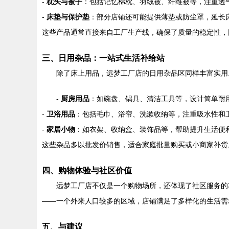
-
枕头与被子
：包括记忆棉枕、羽绒被、纤维被等，注重透
-
床垫与保护垫
：部分店铺还可能提供薄垫或防尘罩，延长
这些产品通常直接来自工厂生产线，确保了质量的稳定性，
三、日用杂品：一站式生活补给站
除了床上用品，远梦工厂店的日用杂品区同样丰富实用
-
厨房用品
：如碗盘、锅具、清洁工具等，设计简单耐
-
卫浴用品
：包括毛巾、浴帘、洗漱收纳等，注重吸水性和
-
家居小物
：如衣架、收纳盒、装饰品等，帮助提升生活便
这些杂品多以批发价销售，适合家庭批量购买或小商家补货
四、购物体验与社区价值
远梦工厂店不仅是一个购物场所，还体现了社区服务的
——一个外来人口较多的区域，店铺满足了多样化的生活需
五、与建议