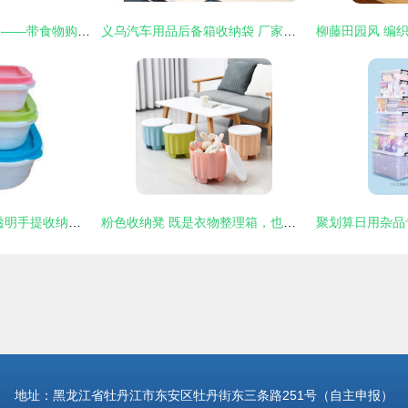
日用杂品中的小帮手——带食物购物袋的妙用与选择
义乌汽车用品后备箱收纳袋 厂家直供，尽在义乌市水景文日用品厂
小空间大智慧 加厚透明手提收纳箱，打造居家整洁新体验
粉色收纳凳 既是衣物整理箱，也是居家实用凳
地址：黑龙江省牡丹江市东安区牡丹街东三条路251号（自主申报）