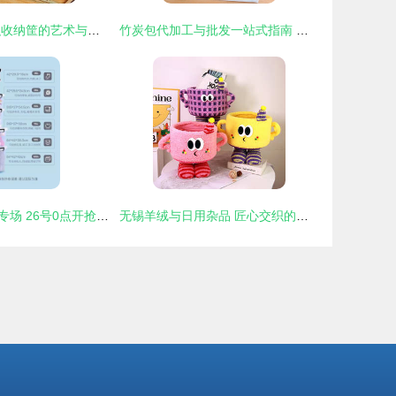
柳藤田园风 编织收纳筐的艺术与实用美学
竹炭包代加工与批发一站式指南 沃尔玛供应商的实力解析
聚划算日用杂品专场 26号0点开抢，品质生活触手可及
无锡羊绒与日用杂品 匠心交织的江南生活美学