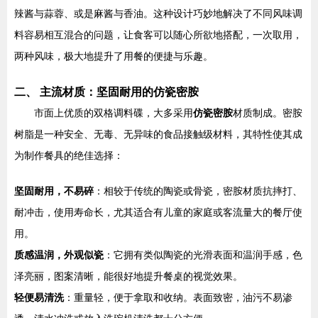
辣酱与蒜蓉、或是麻酱与香油。这种设计巧妙地解决了不同风味调
料容易相互混合的问题，让食客可以随心所欲地搭配，一次取用，
两种风味，极大地提升了用餐的便捷与乐趣。
二、 主流材质：坚固耐用的仿瓷密胺
市面上优质的双格调料碟，大多采用
仿瓷密胺
材质制成。密胺
树脂是一种安全、无毒、无异味的食品接触级材料，其特性使其成
为制作餐具的绝佳选择：
坚固耐用，不易碎
：相较于传统的陶瓷或骨瓷，密胺材质抗摔打、
耐冲击，使用寿命长，尤其适合有儿童的家庭或客流量大的餐厅使
用。
质感温润，外观似瓷
：它拥有类似陶瓷的光滑表面和温润手感，色
泽亮丽，图案清晰，能很好地提升餐桌的视觉效果。
轻便易清洗
：重量轻，便于拿取和收纳。表面致密，油污不易渗