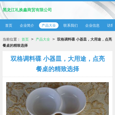
黑龙江礼换鑫商贸有限公司
首页
企业简介
产品大全
联系我们
企业信息
访客
>
>
当前位置：
首页
产品大全
双格调料碟 小器皿，大用途，点亮
餐桌的精致选择
双格调料碟 小器皿，大用途，点亮
餐桌的精致选择