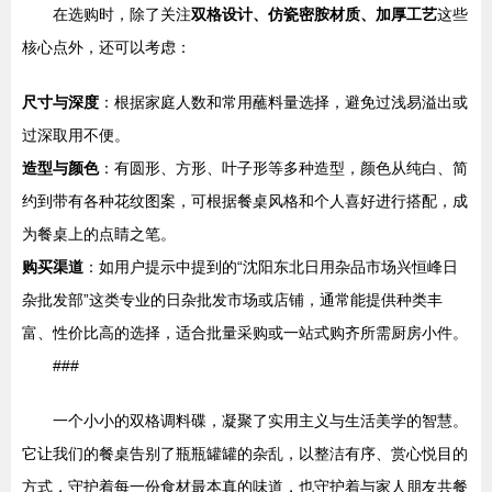
在选购时，除了关注
双格设计、仿瓷密胺材质、加厚工艺
这些
核心点外，还可以考虑：
尺寸与深度
：根据家庭人数和常用蘸料量选择，避免过浅易溢出或
过深取用不便。
造型与颜色
：有圆形、方形、叶子形等多种造型，颜色从纯白、简
约到带有各种花纹图案，可根据餐桌风格和个人喜好进行搭配，成
为餐桌上的点睛之笔。
购买渠道
：如用户提示中提到的“沈阳东北日用杂品市场兴恒峰日
杂批发部”这类专业的日杂批发市场或店铺，通常能提供种类丰
富、性价比高的选择，适合批量采购或一站式购齐所需厨房小件。
###
一个小小的双格调料碟，凝聚了实用主义与生活美学的智慧。
它让我们的餐桌告别了瓶瓶罐罐的杂乱，以整洁有序、赏心悦目的
方式，守护着每一份食材最本真的味道，也守护着与家人朋友共餐